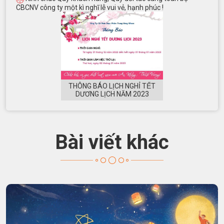
CBCNV công ty một kì nghĩ lễ vui vẻ, hạnh phúc !
THÔNG BÁO LỊCH NGHỈ TẾT
DƯƠNG LỊCH NĂM 2023
Bài viết khác