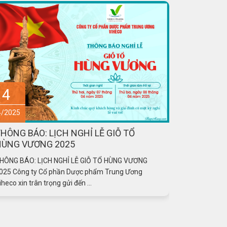
4
29
4/2025
03/2025
HÔNG BÁO: LỊCH NGHỈ LỄ GIỖ TỔ
[THÔNG B
HÙNG VƯƠNG 2025
3/2025]
HÔNG BÁO: LỊCH NGHỈ LỄ GIỖ TỔ HÙNG VƯƠNG
[THÔNG BÁO 
025 Công ty Cổ phần Dược phẩm Trung Ương
khách hàng!
iheco xin trân trọng gửi đến ...
ương Viheco 