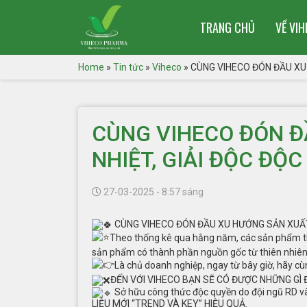
TRANG CHỦ
VỀ VI
Home
»
Tin tức
»
Viheco
»
CÙNG VIHECO ĐÓN ĐẦU XU
CÙNG VIHECO ĐÓN Đ
NHIỆT, GIẢI ĐỘC ĐỘ
27-03-2025 - 8:57 sáng
CÙNG VIHECO ĐÓN ĐẦU XU HƯỚNG SẢN XUẤT
Theo thống kê qua hằng năm, các sản phẩm thự
sản phẩm có thành phần nguồn gốc từ thiên nhiên
Là chủ doanh nghiệp, ngay từ bây giờ, hãy cù
ĐẾN VỚI VIHECO BẠN SẼ CÓ ĐƯỢC NHỮNG GÌ
Sở hữu công thức độc quyền do đội ngũ RD và
LIỆU MỚI “TREND VÀ KEY” HIỆU QUẢ.