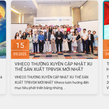
15
09/2025
0
VIHECO THƯỜNG XUYÊN CẬP NHẬT XU
T
THẾ SẢN XUẤT TPBVSK MỚI NHẤT
à
VIHECO THƯỜNG XUYÊN CẬP NHẬT XU THẾ SẢN
T
XUẤT TPBVSK MỚI NHẤT Viheco luôn hướng đến
2
mục tiêu phát triển bằng những ...
V