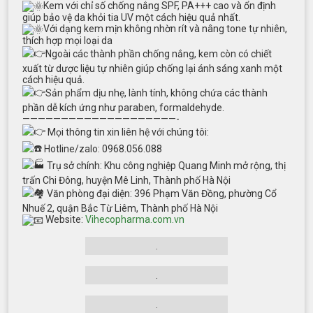
Kem với chỉ số chống nắng SPF, PA+++ cao và ổn định
giúp bảo vệ da khỏi tia UV một cách hiệu quả nhất.
Với dạng kem mịn không nhờn rít và nâng tone tự nhiên,
thích hợp mọi loại da
Ngoài các thành phần chống nắng, kem còn có chiết
xuất từ dược liệu tự nhiên giúp chống lại ánh sáng xanh một
cách hiệu quả.
Sản phẩm dịu nhẹ, lành tính, không chứa các thành
phần dễ kích ứng như paraben, formaldehyde.
————————————————————-
Mọi thông tin xin liên hệ với chúng tôi:
Hotline/zalo: 0968.056.088
Trụ sở chính: Khu công nghiệp Quang Minh mở rộng, thị
trấn Chi Đông, huyện Mê Linh, Thành phố Hà Nội
Văn phòng đại diện: 396 Phạm Văn Đồng, phường Cổ
Nhuế 2, quận Bắc Từ Liêm, Thành phố Hà Nội
Website:
Vihecopharma.com.vn
.
.
.