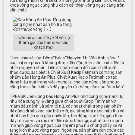
với mong muốn chia sẻ cho mọi người những kiến thức về sức
khoẻ vòng ngực cũng như cách cải thiện vòng ngực căng tròn,
săn chắc.
Talkshow sau lễ ký kết với sự
tham gia của bác sĩ và các
khách mời
Theo chia sẻ của Tiến sĩ Bác sĩ Nguyễn Thị Vân Anh, vòng 1
của chị em phụ nữ không được đầy đặn, kém săn chắc đến từ
nhiều nguyên nhân. Tiến sĩ nhấn mạnh đến các chiết xuất
thảo dược, đặc biệt là Chiết Xuất Kacip Fatimah có trong sản
phẩm Đào Hồng An Plus. Chiết Xuất Kacip Fatimah có tác
dụng hiệu quả trong việc mang lại cho các nàng vòng ngực
căng tròn, săn chắc và đầy quyến rũ không cần qua “dao kéo”.
TPBVSK viên uống Đào Hồng An Plus nhờ công nghệ nano tự
nhũ hóa cùng tỷ lệ vàng giữa chiết xuất Kacip Fatimah với
mầm đậu nành và sâm tố nữ, các hoạt chất trong sản phẩm
dễ dàng đi sâu vào các biểu mô, gia tăng khả năng hấp thu và
phát huy hiệu quả gấp nhiều lần, tác động trực tiếp, giúp thúc
đẩy mô cơ vú và mô mỡ đệm dưới bầu ngực phát triển mạnh
mẽ hơn giúp vòng ngực của chị em phụ nữ chống chảy xệ và
tăng kích thước vòng ngực. Ngoài ra, sản phẩm còn chứa các