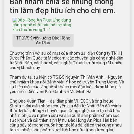
Bản nhằm chia sẻ những thông
tin làm đẹp hữu ích cho chị em.
TPBVSK viên uống Đào Hồng
An Plus
Chương trình với sự có mặt của nhóm đại diện Công ty TNHH
Dược Phẩm Quốc tế Medicom, các chuyên gia công nghệ đến
từ Nhật Bản, các bác sĩ, các nghệ sĩ khách mời cùng rất nhiều
các vị khách quý.
Tham dự tại sự kiện có TS.BS Nguyễn Thị Vân Anh – Nguyên
chủ nhiệm khoa nội Bệnh viện Y học cổ truyền Trung Ương. Và
sự hiện diện của 2 nghệ sĩ khách mời đặc biệt, được khán giả
yêu mến: Diễn viên Kim Oanh và Mc Minh Hà.
Ông Đào Xuân Tiến – đại diện phía VIHECO và ông Inoue
Shota – đại diện nhóm chuyên gia đến từ Nhật Bản đã chính
thức ký kết, đồng ý chuyển giao Công nghệ nano tự nhũ hóa
nhằm phục vụ nghiên cứu và sản xuất sản phẩm chăm sóc
sức khỏe và cải thiện sinh lý nữ Đào Hồng An Plus. Hai bên
cũng bày tỏ mong muốn hợp tác lâu dài để có thể cùng nhau
tạo ra nhiều sản phẩm vượt trội hơn nữa trong tương lai.