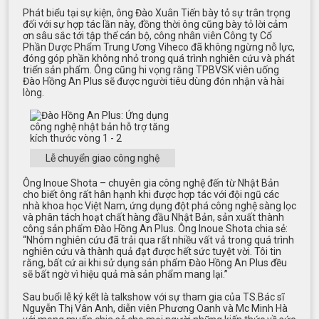
Phát biểu tại sự kiện, ông Đào Xuân Tiến bày tỏ sự trân trọng
đối với sự hợp tác lần này, đồng thời ông cũng bày tỏ lời cảm
ơn sâu sắc tới tập thể cán bộ, công nhân viên Công ty Cổ
Phần Dược Phẩm Trung Ương Viheco đã không ngừng nỗ lực,
đóng góp phần không nhỏ trong quá trình nghiên cứu và phát
triển sản phẩm. Ông cũng hi vọng rằng TPBVSK viên uống
Đào Hồng An Plus sẽ được người tiêu dùng đón nhận và hài
lòng.
Lễ chuyển giao công nghệ
Ông Inoue Shota – chuyên gia công nghệ đến từ Nhật Bản
cho biết ông rất hân hạnh khi được hợp tác với đội ngũ các
nhà khoa học Việt Nam, ứng dụng đột phá công nghệ sàng lọc
và phân tách hoạt chất hàng đầu Nhật Bản, sản xuất thành
công sản phẩm Đào Hồng An Plus. Ông Inoue Shota chia sẻ:
“Nhóm nghiên cứu đã trải qua rất nhiều vất vả trong quá trình
nghiên cứu và thành quả đạt được hết sức tuyệt vời. Tôi tin
rằng, bất cứ ai khi sử dụng sản phẩm Đào Hồng An Plus đều
sẽ bất ngờ vì hiệu quả mà sản phẩm mang lại.”
Sau buổi lễ ký kết là talkshow với sự tham gia của TS.Bác sĩ
Nguyễn Thị Vân Anh, diễn viên Phương Oanh và Mc Minh Hà