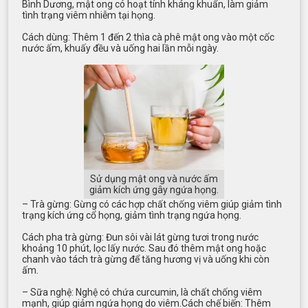
Bình Dương, mật ong có hoạt tính kháng khuẩn, làm giảm
tình trạng viêm nhiễm tại họng.
Cách dùng: Thêm 1 đến 2 thìa cà phê mật ong vào một cốc
nước ấm, khuấy đều và uống hai lần mỗi ngày.
Sử dụng mật ong và nước ấm
giảm kích ứng gây ngứa họng.
– Trà gừng: Gừng có các hợp chất chống viêm giúp giảm tình
trạng kích ứng cổ họng, giảm tình trạng ngứa họng.
Cách pha trà gừng: Đun sôi vài lát gừng tươi trong nước
khoảng 10 phút, lọc lấy nước. Sau đó thêm mật ong hoặc
chanh vào tách trà gừng để tăng hương vị và uống khi còn
ấm.
– Sữa nghệ: Nghệ có chứa curcumin, là chất chống viêm
mạnh, giúp giảm ngứa họng do viêm.Cách chế biến: Thêm