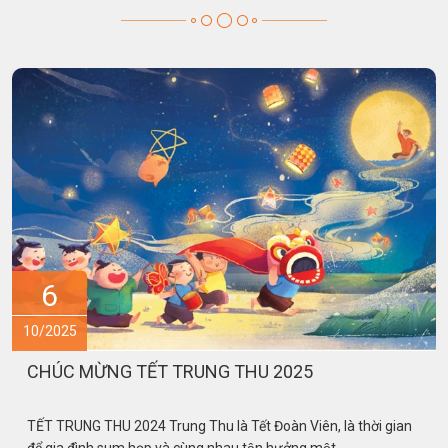
15
09/2025
VIHECO THƯỜNG XUYÊN CẬP NHẬT XU THẾ
SẢN XUẤT TPBVSK MỚI NHẤT
VIHECO THƯỜNG XUYÊN CẬP NHẬT XU THẾ SẢN XUẤT
TPBVSK MỚI NHẤT Viheco luôn hướng đến mục tiêu phát triển