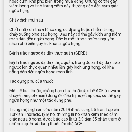
hoặc cúm, khá phổ biến trong mùa đông. Chúng có thể gây
viêm họng và tình trạng viêm này thường dẫn đến cảm giác
ngứa họng.
Chảy dịch mũi sau
Chất nhầy dư thừa từ xoang, do dị ứng hoặc nhiễm trùng,
chảy xuống phía sau họng. Điều này có thể gây kích ứng niêm
mạc dẫn đến ngứa họng. Đây là một trong những nguyên
nhân phổ biến gây ho khan, ngứa họng.
Bệnh trào ngược dạ dày thực quản (GERD)
Bệnh trào ngược dạ dày thực quản, trong đó axit dạ dày trào
ngược lên thực quản nhiều lần, gây kích ứng họng, có khả
năng dẫn đến ngứa họng mạn tính.
Tác dụng phụ của thuốc
Một số loại thuốc, chẳng hạn như thuốc ức chế ACE (enzyme
chuyển angiotensin) dùng để điều trị huyết áp cao, có thể gây
ngứa họng như một tác dụng phụ.
Trong một nghiên cứu năm 2019 được công bố trên Tạp chí
Turkish Thoracic, tỷ lệ ho, thường là ho khan kèm theo cảm
giác ngứa ở họng, được báo cáo là từ 3,9 đến 35 phần trăm ở
những người sử dụng thuốc ức chế ACE.