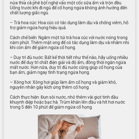
nửa thìa cà phê bột nghệ vào một cốc sữa ấm và trộn đều.
Uống trước khi đi ngủ để cổ họng ngứa không ảnh hưởng đến
chất lượng giấc ngủ.
– Trà hoa cúc: Hoa cúc có tác dụng làm dịu và chống viêm, hỗ
trợ giảm ngứa họng hiệu quả.
Cách chế biến: Ngâm một túi trà hoa cúc với nước nóng trong
năm phút. Thêm mật ong để có tác dụng làm dịu và nhâm nhi
khi còn ấm để giảm ngứa cổ họng.
– Duy trì đủ nước: Bất kể thời tiết như thế nào, hãy uống nhiều
nước để duy trì chất điện giải và độ ẩm, đồng thời ngăn ngừa
mất nước. Hơn nữa, duy trì đủ nước cũng giúp cổ họng của
bạn ẩm, giảm ngay tình trạng ngứa họng.
– Xông hơi: Xông hơi giúp làm ẩm cổ họng và giảm khô,
nguyên nhân gây kích ứng thêm cổ họng.
Cách thực hiện: Đun sôi nước, nhỏ thêm vài giọt tinh dầu
khuynh diệp hoặc bạc hà. Trùm khăn lên đầu và hít hơi nước
trong 5 đến 10 phút để giảm ngứa cổ họng.