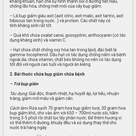
kháng khuẩn, hạn chế sự hình thành sỏi ở đường tiết niệu,
chống lão hóa, chống mệt mỏi của cây bụp giấm.
– Lá bụp giấm giàu axit (axit citric, axit malic, axit tartric, axit
hibiscus tan trong nước…) và protein. Các chất này có
tính kháng sinh rất tốt.
– Quả khô chứa oxalat canxi, gossypitrin, anthocyanin (có tác
dụng kháng sinh) và viamin C.
– Hạt chứa chất chống oxy hóa tan trong lipid, đặc biệt là
gamma-tocophenol. Dầu hạt có tác dụng chống nấm và bệnh
ngoài da; chứa vitamin, chất béo không no nên có tác dụng
tốt đối với người cao tuổi và người ăn kiêng.
2. Bài thuốc chứa bụp giấm chữa bệnh
– Trà bụp giấm
Tác dụng
: Giải độc, thanh nhiệt, hạ huyết áp, lợi tiểu, nhuận
tràng, giảm mỡ máu và giảm cân.
Cách làm:
Rửa sạch 70 gram hoa bụp giấm tươi, 30 gram hoa
bụp giấm khô, cho vào ấm với 650 – 700ml nước sôi, hãm
trong 3-5 phút rồi chắt lọc lấy phần nước. Để thêm hương vị
có thể thêm ít đường, khuấy đều và sử dụng thay thế cho
nước trà hàng ngày.