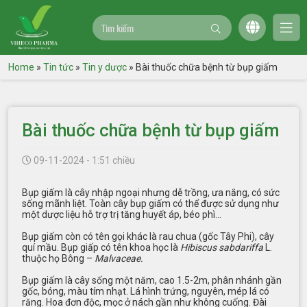
Home
»
Tin tức
»
Tin y dược
»
Bài thuốc chữa bệnh từ bụp giấm
Bài thuốc chữa bệnh từ bụp giấm
09-11-2024 - 1:51 chiều
Bụp giấm là cây nhập ngoại nhưng dễ trồng, ưa nắng, có sức
sống mãnh liệt. Toàn cây bụp giấm có thể được sử dụng như
một dược liệu hỗ trợ trị tăng huyết áp, béo phì…
Bụp giấm còn có tên gọi khác là rau chua (gốc Tây Phi), cây
quí mầu. Bụp giấp có tên khoa học là
Hibiscus sabdariffa
L.
thuộc họ Bông –
Malvaceae.
Bụp giấm là
cây sống một năm, cao 1.5-2m, phân nhánh gần
gốc, bóng, màu tím nhạt. Lá hình trứng, nguyên, mép lá có
răng. Hoa đơn độc, mọc ở nách gần như không cuống. Đài