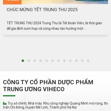
VIHECO THƯỜNG XUYÊN CẬP NHẬT XU THẾ
SẢN XUẤT TPBVSK MỚI NHẤT
VIHECO THƯỜNG XUYÊN CẬP NHẬT XU THẾ SẢN XUẤT
TPBVSK MỚI NHẤT Viheco luôn hướng đến mục tiêu phát triển
bằng những ...
CÔNG TY CỔ PHẦN DƯỢC PHẨM
TRUNG ƯƠNG VIHECO
Trụ sở chính, Nhà máy: Khu công nghiệp Quang Minh mở rộng, thị
trấn Chi Đông, huyện Mê Linh, Thành phố Hà Nội