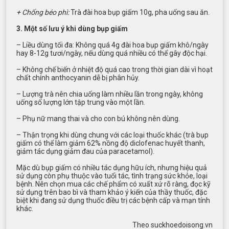
+ Chống béo phì:
Trà đài hoa bụp giấm 10g, pha uống sau ăn.
3. Một số lưu ý khi dùng bụp giấm
– Liều dùng tối đa: Không quá 4g đài hoa bụp giấm khô/ngày
hay 8-12g tươi/ngày, nếu dùng quá nhiều có thể gây độc hại.
– Không chế biến ở nhiệt độ quá cao trong thời gian dài vì hoạt
chất chính anthocyanin dễ bị phân hủy.
– Lượng trà nên chia uống làm nhiều lần trong ngày, không
uống số lượng lớn tập trung vào một lần.
– Phụ nữ mang thai và cho con bú không nên dùng.
– Thận trọng khi dùng chung với các loại thuốc khác (trà bụp
giấm có thể làm giảm 62% nồng độ diclofenac huyết thanh,
giảm tác dụng giảm đau của paracetamol).
Mặc dù bụp giấm có nhiều tác dụng hữu ích, nhưng hiệu quả
sử dụng còn phụ thuộc vào tuổi tác, tình trạng sức khỏe, loại
bệnh. Nên chọn mua các chế phẩm có xuất xứ rõ ràng, đọc kỹ
sử dụng trên bao bì và tham khảo ý kiến của thầy thuốc, đặc
biệt khi đang sử dụng thuốc điều trị các bệnh cấp và mạn tính
khác.
Theo suckhoedoisong.vn