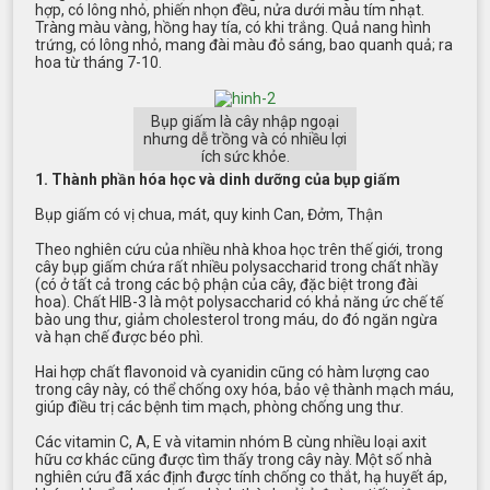
hợp, có lông nhỏ, phiến nhọn đều, nửa dưới màu tím nhạt.
Tràng màu vàng, hồng hay tía, có khi trắng. Quả nang hình
trứng, có lông nhỏ, mang đài màu đỏ sáng, bao quanh quả; ra
hoa từ tháng 7-10.
Bụp giấm là cây nhập ngoại
nhưng dễ trồng và có nhiều lợi
ích sức khỏe.
1. Thành phần hóa học và dinh dưỡng của bụp giấm
Bụp giấm có vị chua, mát, quy kinh Can, Đởm, Thận
Theo nghiên cứu của nhiều nhà khoa học trên thế giới, trong
cây bụp giấm chứa rất nhiều polysaccharid trong chất nhầy
(có ở tất cả trong các bộ phận của cây, đặc biệt trong đài
hoa). Chất HIB-3 là một polysaccharid có khả năng ức chế tế
bào ung thư, giảm cholesterol trong máu, do đó ngăn ngừa
và hạn chế được béo phì.
Hai hợp chất flavonoid và cyanidin cũng có hàm lượng cao
trong cây này, có thể chống oxy hóa, bảo vệ thành mạch máu,
giúp điều trị các bệnh tim mạch, phòng chống ung thư.
Các vitamin C, A, E và vitamin nhóm B cùng nhiều loại axit
hữu cơ khác cũng được tìm thấy trong cây này. Một số nhà
nghiên cứu đã xác định được tính chống co thắt, hạ huyết áp,