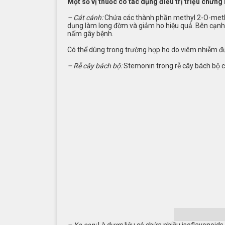
Một số vị thuốc có tác dụng điều trị triệu chứng
– Cát cánh:
Chứa các thành phần methyl 2-O-methylp
dụng làm long đờm và giảm ho hiệu quả. Bên cạnh 
nấm gây bệnh.
Có thể dùng trong trường hợp ho do viêm nhiễm đư
– Rễ cây bách bộ:
Stemonin trong rễ cây bách bộ c
– Xạ can:
Là dược liệu
có chứa nhiều isoflavonoids (b