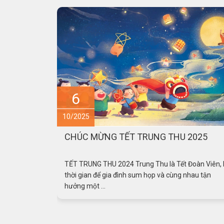
15
09/2025
2025
VIHECO THƯỜNG XUYÊN CẬP NHẬT X
THẾ SẢN XUẤT TPBVSK MỚI NHẤT
oàn Viên, là
VIHECO THƯỜNG XUYÊN CẬP NHẬT XU THẾ SẢN
hau tận
XUẤT TPBVSK MỚI NHẤT Viheco luôn hướng đến
mục tiêu phát triển bằng những ...