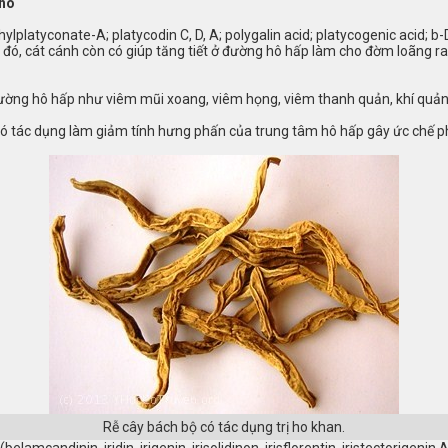
 ho
latyconate-A; platycodin C, D, A; polygalin acid; platycogenic acid; b-D
đó, cát cánh còn có giúp tăng tiết ở đường hô hấp làm cho đờm loãng ra
ờng hô hấp như viêm mũi xoang, viêm họng, viêm thanh quản, khí quản 
ó tác dụng làm giảm tính hưng phấn của trung tâm hô hấp gây ức chế phản
Rễ cây bách bộ có tác dụng trị ho khan.
elamcandinin, iridin, irigenin, irisolidinon, irisflorentin, iristectorigenin