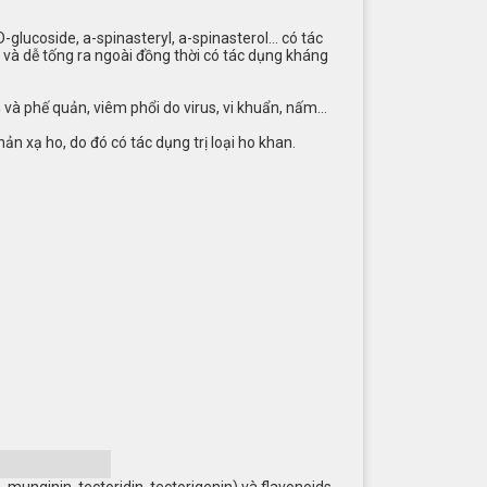
-glucoside, a-spinasteryl, a-spinasterol… có tác
 và dễ tống ra ngoài đồng thời có tác dụng kháng
và phế quản, viêm phổi do virus, vi khuẩn, nấm…
 xạ ho, do đó có tác dụng trị loại ho khan.
 A, munginin, tectoridin, tectorigenin) và flavonoids