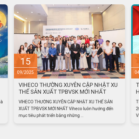
4
04/2025
0
U
THÔNG BÁO: LỊCH NGHỈ LỄ GIỖ TỔ
HÙNG VƯƠNG 2025
3
THÔNG BÁO: LỊCH NGHỈ LỄ GIỖ TỔ HÙNG VƯƠNG
[
2025 Công ty Cổ phần Dược phẩm Trung Ương
k
Viheco xin trân trọng gửi đến ...
ư