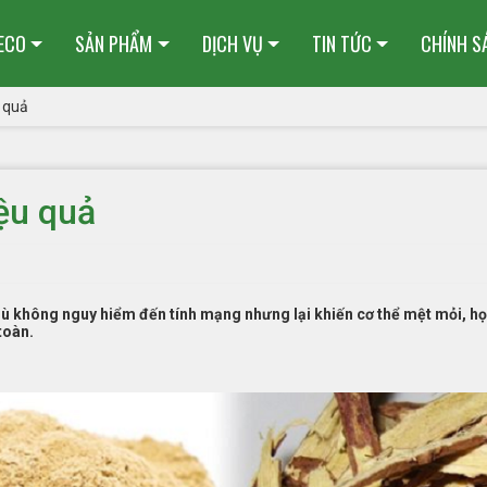
HECO
SẢN PHẨM
DỊCH VỤ
TIN TỨC
CHÍNH S
u quả
iệu quả
ù không nguy hiểm đến tính mạng nhưng lại khiến cơ thể mệt mỏi, học
toàn.