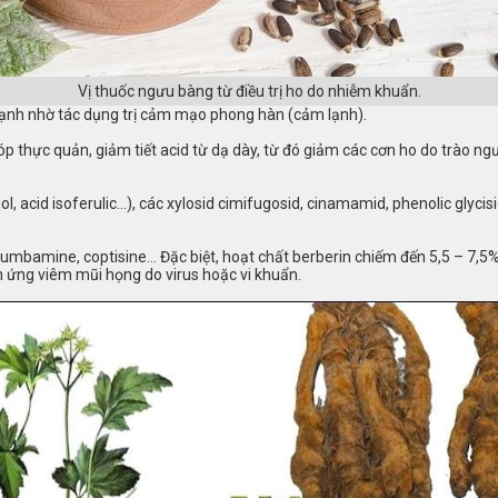
Vị thuốc ngưu bàng từ điều trị ho do nhiễm khuẩn.
ạnh nhờ tác dụng trị cảm mạo phong hàn (cảm lạnh).
 thực quản, giảm tiết acid từ dạ dày, từ đó giảm các cơn ho do trào ngư
ol, acid isoferulic…), các xylosid cimifugosid, cinamamid, phenolic glyci
umbamine, coptisine… Đặc biệt, hoạt chất berberin chiếm đến 5,5 – 7,5% 
h ứng viêm mũi họng do virus hoặc vi khuẩn.