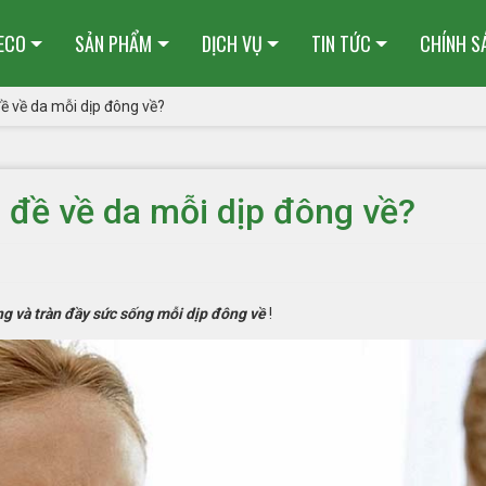
HECO
SẢN PHẨM
DỊCH VỤ
TIN TỨC
CHÍNH S
ề về da mỗi dịp đông về?
 đề về da mỗi dịp đông về?
 và tràn đầy sức sống mỗi dịp đông về
!