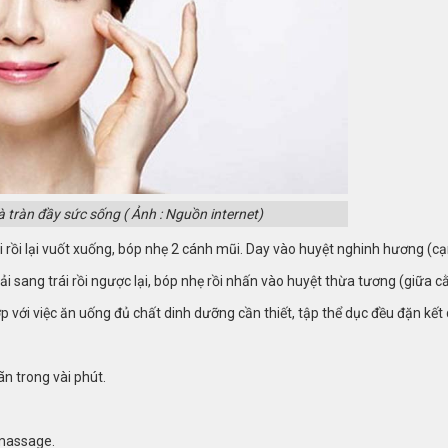
à tràn đầy sức sống
( Ảnh : Nguồn internet)
 rồi lại vuốt xuống, bóp nhẹ 2 cánh mũi. Day vào huyệt nghinh hương (c
i sang trái rồi ngược lại, bóp nhẹ rồi nhấn vào huyệt thừa tương (giữa c
 với việc ăn uống đủ chất dinh dưỡng cần thiết, tập thể dục đều đặn kết 
ãn trong vài phút.
 massage.