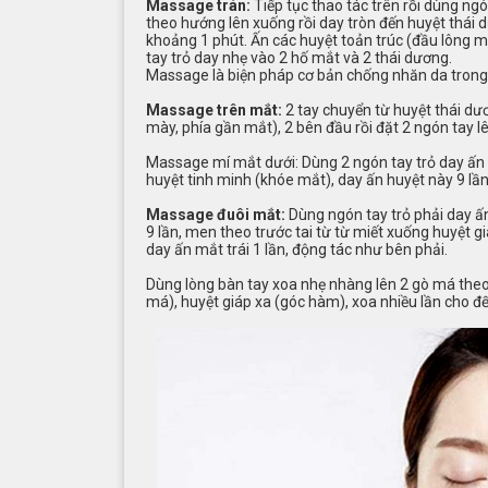
Massage trán:
Tiếp tục thao tác trên rồi dùng ng
theo hướng lên xuống rồi day tròn đến huyệt thái 
khoảng 1 phút. Ấn các huyệt toản trúc (đầu lông m
tay trỏ day nhẹ vào 2 hố mắt và 2 thái dương.
Massage là biện pháp cơ bản chống nhăn da trong t
Massage trên mắt:
2 tay chuyển từ huyệt thái dư
mày, phía gần mắt), 2 bên đầu rồi đặt 2 ngón tay l
Massage mí mắt dưới: Dùng 2 ngón tay trỏ day ấn 
huyệt tinh minh (khóe mắt), day ấn huyệt này 9 lần
Massage đuôi mắt:
Dùng ngón tay trỏ phải day ấ
9 lần, men theo trước tai từ từ miết xuống huyệt gi
day ấn mắt trái 1 lần, động tác như bên phải.
Dùng lòng bàn tay xoa nhẹ nhàng lên 2 gò má theo 
má), huyệt giáp xa (góc hàm), xoa nhiều lần cho đ