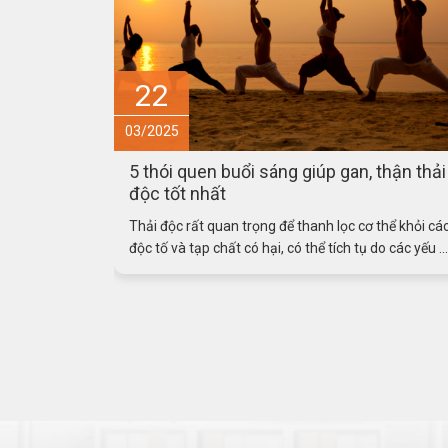
15
03/2025
thận thải
Món ăn – bài thuốc hỗ trợ phòng ngừa v
điều trị bệnh sởi
thể khỏi các
Tăng cường miễn dịch cho trẻ là rất quan trọng để
o các yếu ...
hỗ trợ phòng ngừa và điều trị bệnh sởi. Dưới đây là
một ...