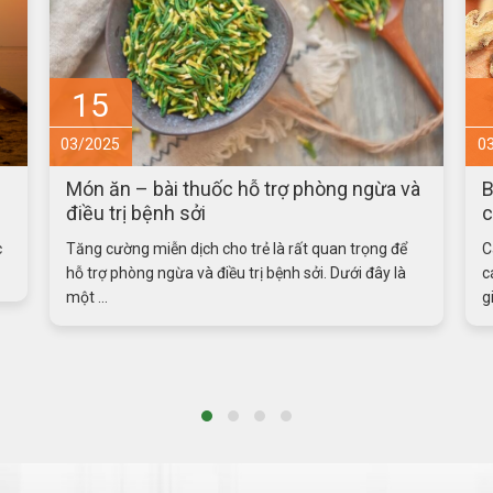
4
03/2025
0
à
Bài thuốc từ cá ngựa bổ dưỡng, tăng
P
cường sức khỏe
Cá ngựa là một vị thuốc bổ dưỡng chứa nhiều protid,
Ă
các hoạt chất dạng estrogen, androgen, có tác dụng
u
giống như ...
p