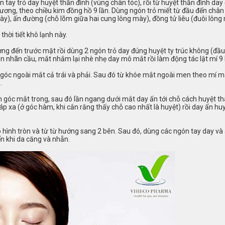
ón tay trỏ day huyệt thần đình (vùng chân tóc), rồi từ huyệt thần đình d
dương, theo chiều kim đồng hồ 9 lần. Dùng ngón trỏ miết từ đầu đến chân
ày), ấn đường (chỗ lõm giữa hai cung lông mày), đồng tử liêu (đuôi lông
hời tiết khô lạnh này.
ơng đến trước mặt rồi dùng 2 ngón trỏ day đúng huyệt ty trúc không (đầ
ên nhãn cầu, mắt nhắm lại nhè nhẹ day mô mắt rồi làm động tác lật mí 9 
góc ngoài mắt cả trái và phải. Sau đó từ khóe mắt ngoài men theo mí m
.
n góc mắt trong, sau đó lần ngang dưới mắt day ấn tới chỗ cách huyệt 
áp xa (ở góc hàm, khi cắn răng thấy chỗ cao nhất là huyệt) rồi day ấn huy
hình tròn và từ từ hướng sang 2 bên. Sau đó, dùng các ngón tay day và 
ến khi da căng và nhẵn.