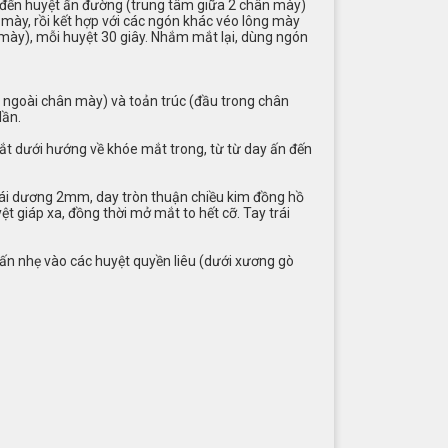
ay đến huyệt ấn đường (trung tâm giữa 2 chân mày)
 mày, rồi kết hợp với các ngón khác véo lông mày
 mày), mỗi huyệt 30 giây. Nhắm mắt lại, dùng ngón
u ngoài chân mày) và toản trúc (đầu trong chân
lần.
ắt dưới hướng về khóe mắt trong, từ từ day ấn đến
thái dương 2mm, day tròn thuận chiều kim đồng hồ
ệt giáp xa, đồng thời mở mắt to hết cỡ. Tay trái
ấn nhẹ vào các huyệt quyền liêu (dưới xương gò