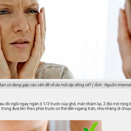
Bạn có đang gặp các vấn đề về da mỗi dịp đông về?
( Ảnh : Nguồn internet
sau đó ngồi ngay ngắn ở 1/3 trước của ghế, mắt nhắm lại, 2 đùi mở rộng 
o trong đưa lên theo phía trước cơ thể đến ngang trán, nhẹ nhàng di chuy