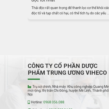
thể khỏi các
Tăng cường miễn dịch cho trẻ là rất quan trọng để
o các yếu ...
hỗ trợ phòng ngừa và điều trị bệnh sởi. Dưới đây là
một ...
CÔNG TY CỔ PHẦN DƯỢC
PHẨM TRUNG ƯƠNG VIHECO
Trụ sở chính, Nhà máy: Khu công nghiệp Quang Mi
mở rộng, thị trấn Chi Đông, huyện Mê Linh, Thành phố
Nội
Hotline:
0968.056.088