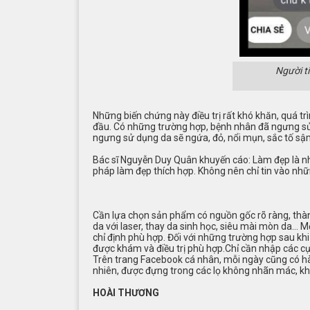
Người t
Những biến chứng này điều trị rất khó khăn, quá trìn
đầu. Có những trường hợp, bệnh nhân đã ngưng sử
ngưng sử dụng da sẽ ngứa, đỏ, nổi mụn, sắc tố sậ
Bác sĩ Nguyễn Duy Quân khuyến cáo: Làm đẹp là nh
pháp làm đẹp thích hợp. Không nên chỉ tin vào nhữn
Cần lựa chọn sản phẩm có nguồn gốc rõ ràng, thành
da với laser, thay da sinh học, siêu mài mòn da… 
chỉ định phù hợp. Đối với những trường hợp sau k
được khám và điều trị phù hợp.Chỉ cần nhập các cụ
Trên trang Facebook cá nhân, mỗi ngày cũng có hàn
nhiên, được đựng trong các lọ không nhãn mác, kh
HOÀI THƯƠNG