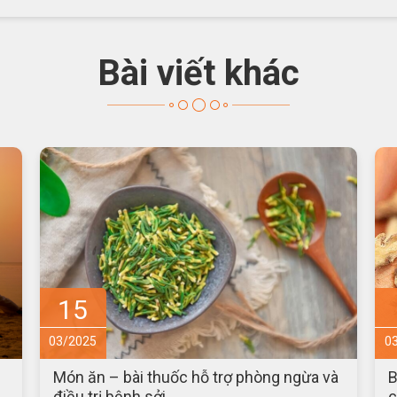
Bài viết khác
4
03/2025
0
à
Bài thuốc từ cá ngựa bổ dưỡng, tăng
P
cường sức khỏe