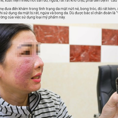
ề, xuất hiện nhiều nốt sần đỏ, ngứa, rát rất khó chịu, phải đến bệnh “cầu 
mẹ đưa đến khám trong tình trạng da mặt nứt nẻ, bong tróc, đỏ rát kèm,
i sử dụng da mặt bị rát, ngứa và bong da. Dù được bác sĩ chẩn đoán là 
ường của việc sử dụng loại mỹ phẩm này.