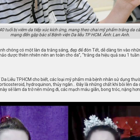
0 tuổi bị viêm da tiếp xúc kích ứng, mang theo chai mỹ phẩm trắng da c
mạng đến gặp bác sĩ Bệnh viện Da liễu TP HCM. Ảnh: Lan Anh.
chóng có một làn da trắng sáng, đẹp để đón Tết, dễ dàng tin vào nhữn
hảo dược thiên nhiên nên an toàn cho da”, “trắng da hiệu quả sau 1 tuầ
a Liễu TP.HCM cho biết, các loại mỹ phẩm mà bệnh nhân sử dụng thườ
ticosteroid, hydroquinon, thủy ngân… Đây là những chất khi bôi lên da 
này sẽ làm da trở nên mỏng đi, các mạch máu giãn, bong tróc, nặng hơn c