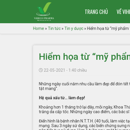
TRANG CHỦ
VỀ VI
Home
»
Tin tức
»
Tin y dược
»
Hiểm họa từ “mỹ phẩm t
Hiểm họa từ “mỹ phẩm
22-05-2021 - 1:40 chiều
Những ngày cuối năm nhu cầu làm đẹp để đón tết t
tật mang”.
Hệ quả xấu từ… làm đẹp!
Khoảng hơn 1 tháng trở lại đây, mỗi ngày, Khoa T
trắng da cấp tốc. Những ngày cao điểm, các bác sĩ t
Điển hình là bệnh nhân N.T.T.H. (40 tuổi, làm việ
mạng. Sau 3 ngày sử dụng, các biến chứng sưng nề,