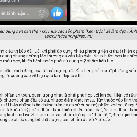
iêu dùng nên cẩn thận khi mua các sản phẩm “kem trộn” để làm đẹp ( Ảnh
taichinhdoanhnghiep.vn)
h điều trị kéo dài. Đôi khi phải áp dụng nhiều phương tiện kĩ thuật hiện đ
 dụng nhưng những tổn thương da vẫn tiếp diễn. Nguy hiểm hơn là nhữn
m màu hơn, khiến bệnh nhân phải sử dụng mỹ phẩm liên tục.
u cầu chính đáng của tất cả mọi người. Đầu tiên phải xác định đúng vấ
g lời quảng cáo về hiệu quả làm đẹp tức thì.
 phần an toàn, quan trọng nhất là phải phù hợp với làn da. Hiện có rấ
Mỗi phương pháp đều có ưu, nhược điểm khác nhau. Tùy thuộc vào tình tr
hi xuất hiện những biến chứng trên da do sử dụng mỹ phẩm không rõ nguồ
m từ khóa “mỹ phẩm thảo dược thiên nhiên trắng da”, “serum thảo dược 
g loạt các Live Stream các sản phẩm trắng da “thần tốc”, được giới thiệu
ông có phiếu công bố chất lượng sản phẩm do Sở Y tế cấp.