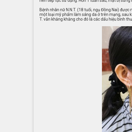
nên tiếp tục sử dụng. Hơn 1 tuần sau, mặt bị sưng n
Bệnh nhân nữ N.N.T. (18 tuổi, ngụ Đồng Nai) được 
một loại mỹ phẩm làm sáng da ở trên mạng, sau kh
T. vẫn khăng khăng cho đó là các dấu hiệu bình th