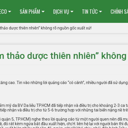
HECO
SẢN PHẨM
DỊCH VỤ
TIN TỨC
CHÍNH S
hảo dược thiên nhiên” không rõ nguồn gốc xuất xứ!
 thảo dược thiên nhiên” không 
ăng cao. Tin vào những lời quảng cáo “có cánh”, nhiều người đã sử dụng
hẩm mỹ da BV Da liễu TP.HCM đã tiếp nhận và điều trị cho khoảng 2-3 c
iếp nhận và điều trị cho từ 5-6 trường hợp với những tai biến nặng nề trê
c tại quận 5, TP.HCM) nghe theo lời quảng cáo từ một người quen nên đã
 đỏ rát kèm ngứa bắt đầu xuất hiện, chị H. liên hệ lại với người bán thì