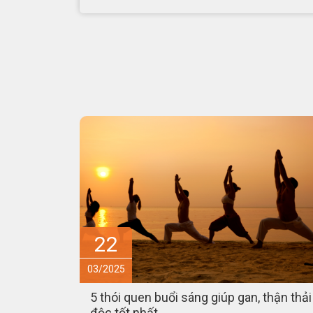
15
03/2025
thận thải
Món ăn – bài thuốc hỗ trợ phòng ngừa v
điều trị bệnh sởi