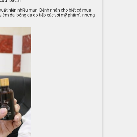
cứu” bác sĩ.
 xuất hiện nhiều mụn. Bệnh nhân cho biết có mua
“viêm da, bỏng da do tiếp xúc với mỹ phẩm”, nhưng