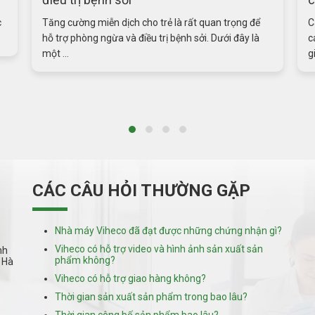
Cá ngựa là một vị thuốc bổ dưỡng chứa nhiều protid,
Ă
các hoạt chất dạng estrogen, androgen, có tác dụng
u
giống như ...
p
CÁC CÂU HỎI THƯỜNG GẶP
Nhà máy Viheco đã đạt được những chứng nhận gì?
Viheco có hỗ trợ video và hình ảnh sản xuất sản
nh
phẩm không?
 Hà
Viheco có hỗ trợ giao hàng không?
Thời gian sản xuất sản phẩm trong bao lâu?