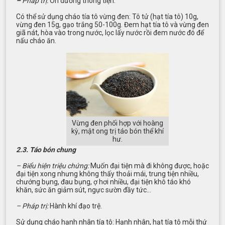
–
Pháp trị:
Ôn dương thông tiện.
Có thể sử dụng cháo tía tô vừng đen: Tô tử (hạt tía tô) 10g,
vừng đen 15g, gạo trắng 50-100g. Đem hạt tía tô và vừng đen
giã nát, hòa vào trong nước, lọc lấy nước rồi đem nước đó để
nấu cháo ăn.
Vừng đen phối hợp với hoàng
kỳ, mật ong trị táo bón thể khí
hư.
2.3. Táo bón chung
– Biểu hiện triệu chứng:
Muốn đại tiện mà đi không được, hoặc
đại tiện xong nhưng không thấy thoải mái, trung tiện nhiều,
chướng bụng, đau bụng, ợ hơi nhiều, đại tiện khô táo khó
khăn, sức ăn giảm sút, ngực sườn đầy tức…
– Pháp trị:
Hành khí đạo trệ.
Sử dụng cháo hạnh nhân tía tô: Hạnh nhân, hạt tía tô mỗi thứ