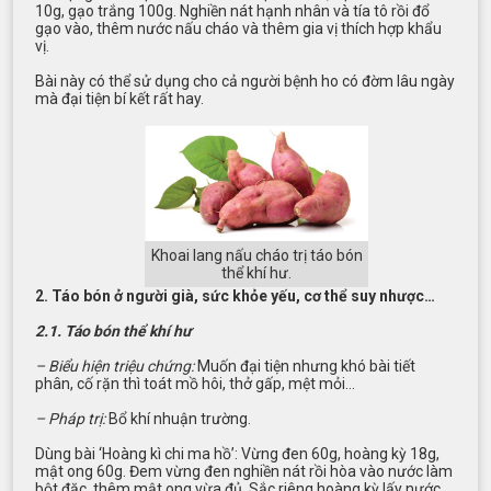
10g, gạo trắng 100g. Nghiền nát hạnh nhân và tía tô rồi đổ
gạo vào, thêm nước nấu cháo và thêm gia vị thích hợp khẩu
vị.
Bài này có thể sử dụng cho cả người bệnh ho có đờm lâu ngày
mà đại tiện bí kết rất hay.
Khoai lang nấu cháo trị táo bón
thể khí hư.
2. Táo bón ở người già, sức khỏe yếu, cơ thể suy nhược…
2.1. Táo bón thể khí hư
– Biểu hiện triệu chứng:
Muốn đại tiện nhưng khó bài tiết
phân, cố rặn thì toát mồ hôi, thở gấp, mệt mỏi…
– Pháp trị:
Bổ khí nhuận trường.
Dùng bài ‘Hoàng kì chi ma hồ’: Vừng đen 60g, hoàng kỳ 18g,
mật ong 60g. Đem vừng đen nghiền nát rồi hòa vào nước làm
bột đặc, thêm mật ong vừa đủ. Sắc riêng hoàng kỳ lấy nước