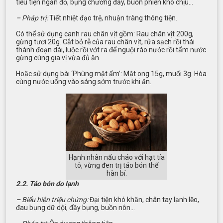
tiểu tiện ngắn đỏ, bụng chướng đầy, buồn phiền khó chịu…
–
Pháp trị:
Tiết nhiệt đạo trệ, nhuận tràng thông tiện.
Có thể sử dụng canh rau chân vịt gồm: Rau chân vịt 200g,
gừng tươi 20g. Cắt bỏ rễ của rau chân vịt, rửa sạch rồi thái
thành đoạn dài, luộc rồi vớt ra để nguội ráo nước rồi tẩm nước
gừng cùng gia vị vừa đủ ăn.
Hoặc sử dụng bài ‘Phùng mật ẩm’: Mật ong 15g, muối 3g. Hòa
cùng nước uống vào sáng sớm trước khi ăn.
Hạnh nhân nấu cháo với hạt tía
tô, vừng đen trị táo bón thể
hàn bí.
2.2. Táo bón do lạnh
–
Biểu hiện triệu chứng:
Đại tiện khó khăn, chân tay lạnh lẽo,
đau bụng dữ dội, đầy bụng, buồn nôn…