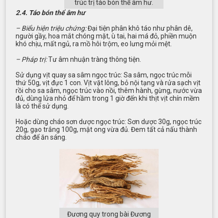
trúc trị táo bón thể âm hư.
2.4. Táo bón thể âm hư
– Biểu hiện triệu chứng:
Đại tiện phân khô táo như phân dê,
người gầy, hoa mắt chóng mặt, ù tai, hai má đỏ, phiền muộn
khó chịu, mất ngủ, ra mồ hôi trộm, eo lưng mỏi mệt.
– Pháp trị:
Tư âm nhuận tràng thông tiện.
Sử dụng vịt quay sa sâm ngọc trúc: Sa sâm, ngọc trúc mỗi
thứ 50g, vịt đực 1 con. Vịt vặt lông, bỏ nội tạng và rửa sạch vịt
rồi cho sa sâm, ngọc trúc vào nồi, thêm hành, gừng, nước vừa
đủ, dùng lửa nhỏ để hầm trong 1 giờ đến khi thịt vịt chín mềm
là có thể sử dụng.
Hoặc dùng cháo sơn dược ngọc trúc: Sơn dược 30g, ngọc trúc
20g, gạo trắng 100g, mật ong vừa đủ. Đem tất cả nấu thành
cháo để ăn sáng.
Đương quy trong bài Đương