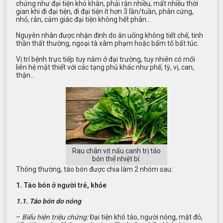
chứng như đại tiện khó khăn, phải rặn nhiều, mất nhiều thời
gian khi đi đại tiện, đi đại tiện ít hơn 3 lần/tuần, phân cứng,
nhỏ, rắn, cảm giác đại tiện không hết phân…
Nguyên nhân được nhận định do ăn uống không tiết chế, tinh
thần thất thường, ngoại tà xâm phạm hoặc bẩm tố bất túc.
Vị trí bệnh trực tiếp tuy nằm ở đại trường, tuy nhiên có mối
liên hệ mật thiết với các tạng phủ khác như phế, tỳ, vị, can,
thận…
Rau chân vịt nấu canh trị táo
bón thể nhiệt bí.
Thông thường, táo bón được chia làm 2 nhóm sau:
1. Táo bón ở người trẻ, khỏe
1.1. Táo bón do nóng
–
Biểu hiện triệu chứng:
Đại tiện khô táo, người nóng, mặt đỏ,