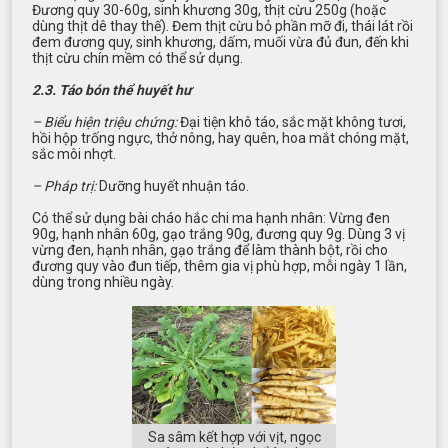
Đương quy 30-60g, sinh khương 30g, thịt cừu 250g (hoặc
dùng thịt dê thay thế). Đem thịt cừu bỏ phần mỡ đi, thái lát rồi
đem đương quy, sinh khương, dấm, muối vừa đủ đun, đến khi
thịt cừu chín mềm có thể sử dụng.
2.3. Táo bón thể huyết hư
– Biểu hiện triệu chứng:
Đại tiện khô táo, sắc mặt không tươi,
hồi hộp trống ngực, thở nông, hay quên, hoa mắt chóng mặt,
sắc môi nhợt.
– Pháp trị:
Dưỡng huyết nhuận táo.
Có thể sử dụng bài cháo hắc chi ma hạnh nhân: Vừng đen
90g, hạnh nhân 60g, gạo trắng 90g, đương quy 9g. Dùng 3 vị
vừng đen, hạnh nhân, gạo trắng để làm thành bột, rồi cho
đương quy vào đun tiếp, thêm gia vị phù hợp, mỗi ngày 1 lần,
dùng trong nhiều ngày.
Sa sâm kết hợp với vịt, ngọc