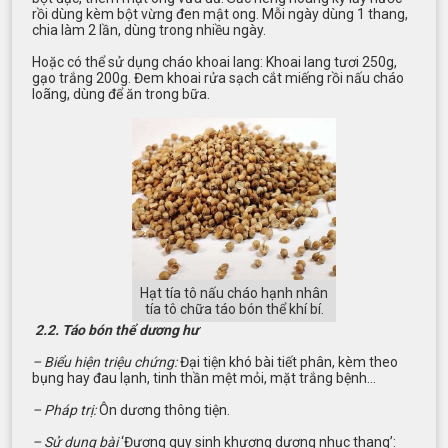
rồi dùng kèm bột vừng đen mật ong. Mỗi ngày dùng 1 thang,
chia làm 2 lần, dùng trong nhiều ngày.
Hoặc có thể sử dụng cháo khoai lang: Khoai lang tươi 250g,
gạo trắng 200g. Đem khoai rửa sạch cắt miếng rồi nấu cháo
loãng, dùng để ăn trong bữa.
Hạt tía tô nấu cháo hạnh nhân
tía tô chữa táo bón thể khí bí.
2.2. Táo bón thể dương hư
– Biểu hiện triệu chứng:
Đại tiện khó bài tiết phân, kèm theo
bụng hay đau lạnh, tinh thần mệt mỏi, mặt trắng bệnh…
– Pháp trị:
Ôn dương thông tiện.
– Sử dụng bài
‘Đương quy sinh khương dương nhục thang’: