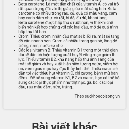
Beta carotene: Là một tiền chất của vitamin A, có vai trò
rất quan trọng đối với thị giác, giúp mắt sáng hơn. Beta
carotene có nhiều trong rau, củ, quả có màu vàng, cam
hay xanh đậm như: cà rốt, bí đỏ, đu đủ, khoai lang, …
Beta carotene được hấp thu ở ruột non, vì thế khi chế
biến nên kết hợp chúng với các loại dầu, mỡ để quá trình
hấp thụ tốt hơn.
Crom: Thiếu crom, nhãn cầu mắt sẽ bị lồi ra, mắt sẽ tăng
độ cận nhanh hơn. Crom có nhiều trong gan bò, lòng đỏ
trứng, nâm, nước ép nho…
Các loại vitamin B: Thiếu vitamin B1 trong một thời gian
dài sẽ dẫn tới hiện tượng xuất huyết võng mạc giảm thị
lực. Thiếu vitamin B2, khả năng hấp thu ánh sáng của
mắt sẽ giảm và hay xuất hiện hiện tượng ngứa, viêm bờ
mi, viêm giác mạc hay đục thủy tinh thể. Thiếu niacin sẽ
dẫn tới việc thiếu hụt vitamin C, còi xương, bệnh mù ban
đêm….Để bổ sung vitamin B1, B2 và niacin, bạn có thể bổ
sung các loại thực phẩm như thịt nạc, gà, bò, các loại
đậu, rau màu đậm, sữa, trứng…
Theo suckhoedoisong.vn
Bài viết khác