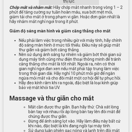
thị lực.
Chớp mắt và nhắm mắt:
Hãy chớp mắt nhanh trong vòng 1 – 2
phút để tăng cường sự tuần hoàn máu, xua bớt mệt mỏi,
giảm tải cho mắt ở trong phạm vi gần. Hoặc đơn giản nhất là
hãy nhắm mắt nghỉ ngơi trong ít phút.
Giảm độ sáng màn hình và giảm căng thẳng cho mắt
Nếu phải làm việc trong nhiều giờ với máy tính, hãy chỉnh
độ sáng màn hình ở mức tối thiểu. Điều này sẽ giúp mắt
thư giãn và giảm bớt căng thẳng.
Nên sử dụng ánh sáng tự nhiên và giảm bớt thời gian sử
dụng máy tính cũng như điện thoại thông minh để tránh
căng thẳng cho mắt là tốt nhất. Ngoài ra, nên có thời
gian nghỉ ngơi đan xen nếu mắt phải tập trung làm việc
trong thời gian dài. Hãy nghỉ 10 phút mỗi giờ để ngăn
ngừa mỏi mắt và cho đôi mắt một cơ hội để tự phục hồi.
Hãy đeo kính râm khi ra ngoài, đặc biệt là loại kính giúp
bảo vệ mắt khỏi tia UV.
Massage và thư giãn cho mắt
Mắt cần được thư giãn. Bạn hãy thử: Chà xát lòng
bàn tay với nhau rồi áp lòng bàn tay lên đôi mắt để
chúng được thư giãn.
Đừng để ánh sáng lọt vào. Hãy làm điều này bất cứ
khi nào, đặc biệt là khi đang ngồi tại máy tính.
Sử dụng luân phiên gạc nóng và lạnh trên đôi mắt