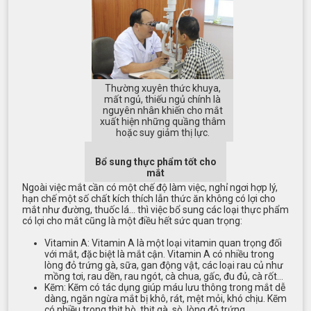
Thường xuyên thức khuya,
mất ngủ, thiếu ngủ chính là
nguyên nhân khiến cho mắt
xuất hiện những quầng thâm
hoặc suy giảm thị lực.
Bổ sung thực phẩm tốt cho
mắt
Ngoài việc mắt cần có một chế độ làm việc, nghỉ ngơi hợp lý,
hạn chế một số chất kích thích lẫn thức ăn không có lợi cho
mắt như đường, thuốc lá… thì việc bổ sung các loại thực phẩm
có lợi cho mắt cũng là một điều hết sức quan trọng:
Vitamin A: Vitamin A là một loại vitamin quan trọng đối
với mắt, đặc biệt là mắt cận. Vitamin A có nhiều trong
lòng đỏ trứng gà, sữa, gan động vật, các loại rau củ như
mồng tơi, rau dền, rau ngót, cà chua, gấc, đu đủ, cà rốt…
Kẽm: Kẽm có tác dụng giúp máu lưu thông trong mắt dễ
dàng, ngăn ngừa mắt bị khô, rát, mệt mỏi, khó chịu. Kẽm
có nhiều trong thịt bò, thịt gà, sò, lòng đỏ trứng…