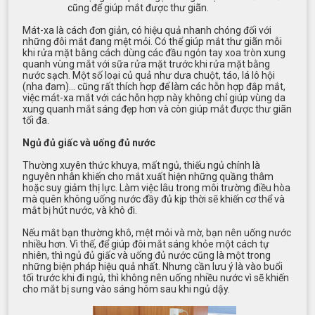
cũng để giúp mắt được thư giãn.
Mát-xa là cách đơn giản, có hiệu quả nhanh chóng đối với
những đôi mắt đang mệt mỏi. Có thể giúp mắt thư giãn mỗi
khi rửa mặt bằng cách dùng các đầu ngón tay xoa tròn xung
quanh vùng mắt với sữa rửa mặt trước khi rửa mặt bằng
nước sạch. Một số loại củ quả như dưa chuột, táo, lá lô hội
(nha đam)… cũng rất thích hợp để làm các hỗn hợp đắp mắt,
việc mát-xa mắt với các hỗn hợp này không chỉ giúp vùng da
xung quanh mắt sáng đẹp hơn và còn giúp mắt được thư giãn
tối đa.
Ngủ đủ giấc và uống đủ nước
Thường xuyên thức khuya, mất ngủ, thiếu ngủ chính là
nguyên nhân khiến cho mắt xuất hiện những quầng thâm
hoặc suy giảm thị lực. Làm việc lâu trong môi trường điều hòa
mà quên không uống nước đầy đủ kịp thời sẽ khiến cơ thể và
mắt bị hút nước, và khô đi.
Nếu mắt bạn thường khô, mệt mỏi và mờ, bạn nên uống nước
nhiều hơn. Vì thế, để giúp đôi mắt sáng khỏe một cách tự
nhiên, thì ngủ đủ giấc và uống đủ nước cũng là một trong
những biện pháp hiệu quả nhất. Nhưng cần lưu ý là vào buổi
tối trước khi đi ngủ, thì không nên uống nhiều nước vì sẽ khiến
cho mắt bị sưng vào sáng hôm sau khi ngủ dậy.