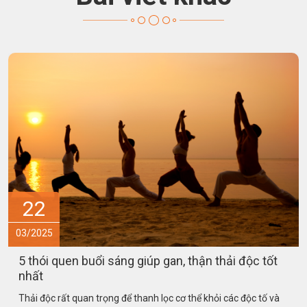
15
03/2025
an, thận thải độc tốt
Món ăn – bài thuốc hỗ trợ phò
bệnh sởi
 cơ thể khỏi các độc tố và
Tăng cường miễn dịch cho trẻ là rất q