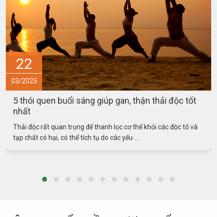
15
03/2025
an, thận thải độc tốt
Món ăn – bài thuốc hỗ trợ phò
bệnh sởi
 cơ thể khỏi các độc tố và
Tăng cường miễn dịch cho trẻ là rất q
yếu ...
ngừa và điều trị bệnh sởi. Dưới đây là m