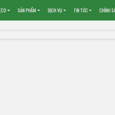
HECO
SẢN PHẨM
DỊCH VỤ
TIN TỨC
CHÍNH S