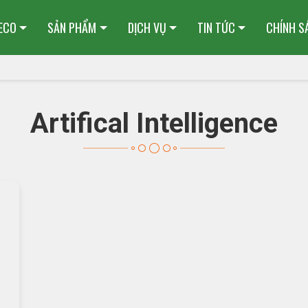
HECO
SẢN PHẨM
DỊCH VỤ
TIN TỨC
CHÍNH S
Artifical Intelligence